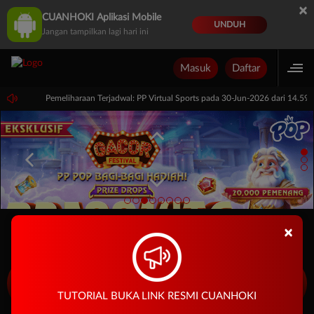
×
CUANHOKI Aplikasi Mobile
UNDUH
Jangan tampilkan lagi hari ini
Masuk
Daftar
omor 1.
Pemeliharaan Terjadwal: PP Virtual Sports pada 30-Jun-2026 dari 14.59
×
JACKPOT
PLAY
IDR
12,662,680,743
TUTORIAL BUKA LINK RESMI CUANHOKI